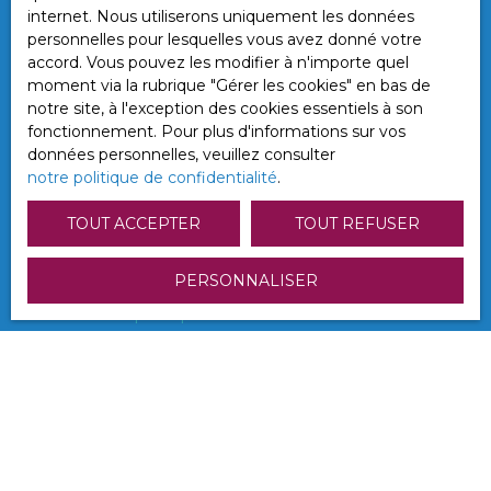
parcelle de plus de 1200m2 est divisible et
prospection commerciale par voie
internet. Nous utiliserons uniquement les données
constructible. Ce bien d'exception n'attend que
téléphonique, vous pouvez vous inscrire
personnelles pour lesquelles vous avez donné votre
vous pour écrire la suite de son histoire.
gratuitement sur la liste d'opposition au
accord. Vous pouvez les modifier à n'importe quel
démarchage téléphonique, prévu par l'article
moment via la rubrique ″Gérer les cookies″ en bas de
L223-1 du code de la consommation, sur le
notre site, à l'exception des cookies essentiels à son
site Internet www.bloctel.gouv.fr ou par
fonctionnement. Pour plus d'informations sur vos
courrier adressé à :
données personnelles, veuillez consulter
notre politique de confidentialité
.
Société Worldline, Service Bloctel, CS 61311,
41013 BLOIS CEDEX.
TOUT ACCEPTER
TOUT REFUSER
Pour en savoir plus sur le traitement de vos
PERSONNALISER
données personnelles, veuillez consulter
notre
politique de confidentialité
.
Recevoir des annonces