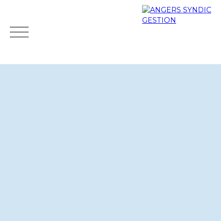
Accueil
Acheter
Louer
Gestion locative
Estimer
Mes favoris
Espace clients
ESTIMATION