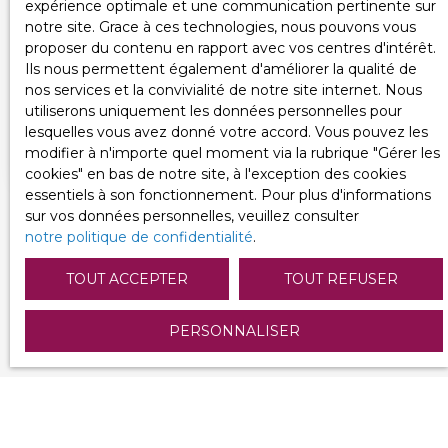
expérience optimale et une communication pertinente sur
notre site. Grace à ces technologies, nous pouvons vous
proposer du contenu en rapport avec vos centres d'intérêt.
CHAUDRON EN MAUGES - IMMEUBLE DE
Ils nous permettent également d'améliorer la qualité de
RAPPORT
nos services et la convivialité de notre site internet. Nous
311
m²
Montrevault-sur-Èvre 49110
utiliserons uniquement les données personnelles pour
Ancienne auberge, réhabilitée en immeuble à
lesquelles vous avez donné votre accord. Vous pouvez les
usage d'habitation. Il se compose aujourd'hui de 5
modifier à n'importe quel moment via la rubrique ″Gérer les
logements entièrement rénovés : -un grand T2
cookies″ en bas de notre site, à l'exception des cookies
bis de 76 m2 en rez-de-chaussée, -au premier
essentiels à son fonctionnement. Pour plus d'informations
étage de type 2 (48 m2 et 41 m2), -au second
sur vos données personnelles, veuillez consulter
niveau un studio (25 m2). -un studio indépendant
notre politique de confidentialité
.
avec entrée privative (22m2) sur l'extérieur du
VOIR TOUS LES BIENS
bâtiment. L'ensemble des logements sont
TOUT ACCEPTER
TOUT REFUSER
meublés et équipés. Vous retrouverez également
une cour commune avec stationnements sur
PERSONNALISER
l'arrière du bâtiment ainsi que de nombreuses
annexes (local poubelles, vélos, ateliers, wc et
local techniques). Possibilité de création de 2
logements supplémentaires (type 2 de 34 et 44
m2). Potentiel locatif de 3380€ mois soit 40 560€
à l'année. Idéalement situé sur la place de l'Eglise