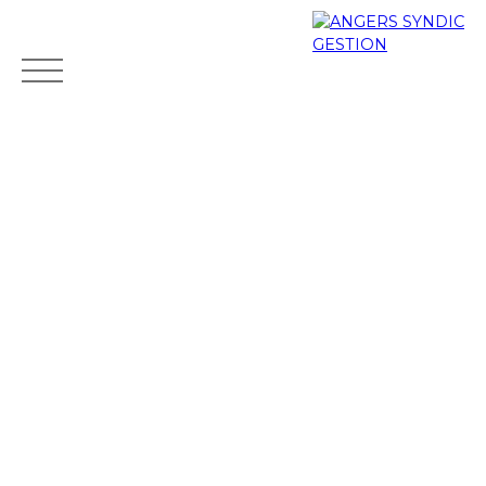
Accueil
Acheter
Louer
Gestion locative
Estimer
Mes favoris
Espace clients
ESTIMATION