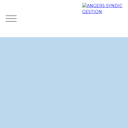
Accueil
Acheter
Louer
Gestion locative
Estimer
Mes favoris
Espace clients
ESTIMATION