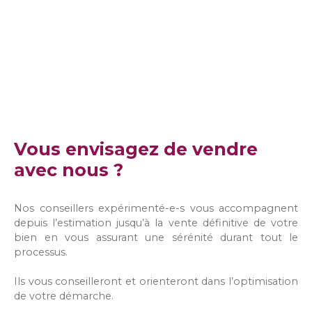
état des lieux ( soit 3,03 euros/m² ).
Montant estimé des dépenses annuelles d'énergie
pour un usage standard : entre 1 620 et 2 240
euros. Prix moyens des énergies indexés en 2023.
Vous envisagez de vendre
avec nous ?
Nos conseillers expérimenté-e-s vous accompagnent
depuis l’estimation jusqu’à la vente définitive de votre
bien en vous assurant une sérénité durant tout le
processus.
Ils vous conseilleront et orienteront dans l’optimisation
de votre démarche.